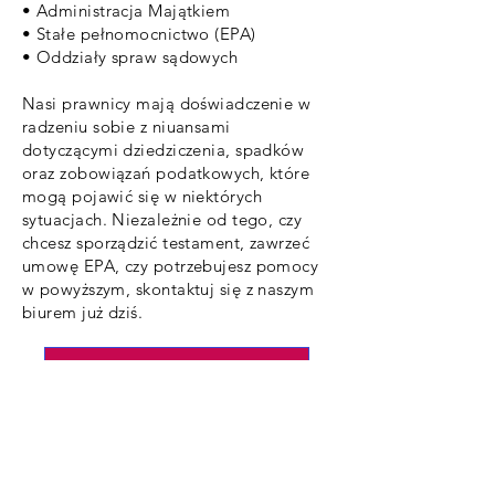
• Administracja Majątkiem
• Stałe pełnomocnictwo (EPA)
• Oddziały spraw sądowych
Nasi prawnicy mają doświadczenie w
radzeniu sobie z niuansami
dotyczącymi dziedziczenia, spadków
oraz zobowiązań podatkowych, które
mogą pojawić się w niektórych
sytuacjach. Niezależnie od tego, czy
chcesz sporządzić testament, zawrzeć
umowę EPA, czy potrzebujesz pomocy
w powyższym, skontaktuj się z naszym
biurem już dziś.
Kliknij tutaj, aby się z nami skontaktować
Dom Lexingtona | 71 Ballybough Road |
Fairview | Dublin 3 | D03 TF68 | DX: 223002