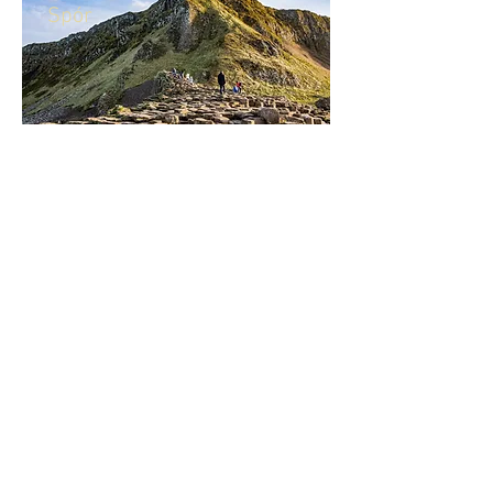
Spór
Twoja rodzina jest ważna. Ważne jest
również, aby znać swoje prawa w
przypadku rozpadu związku. Nasza
kancelaria służy pomocą w szerokim
zakresie skomplikowanych spraw z
zakresu prawa rodzinnego. Aby uzyskać
więcej informacji, kliknij powyżej.
Urazy osobiste
Spór